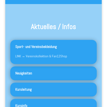
Aktuelles / Infos
Sport- und Vereinsbekleidung
LINK → Vereinskollektion & Fan12Shop
Neuigkeiten
Kursleitung
Kursinfo