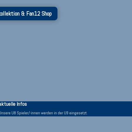
kollektion & Fan12 Shop
aktuelle Infos
Unsere U8 Spieler/-innen werden in der U9 eingesetzt.